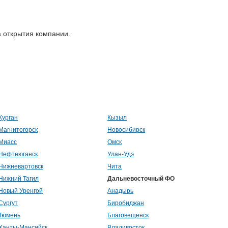
 открытия компании.
Курган
Кызыл
Магнитогорск
Новосибирск
Миасс
Омск
Нефтеюганск
Улан-Удэ
Нижневартовск
Чита
Нижний Тагил
Дальневосточный ФО
Новый Уренгой
Анадырь
Сургут
Биробиджан
Тюмень
Благовещенск
Ханты-Мансийск
Владивосток