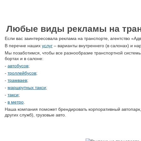
Любые виды рекламы на тран
Если вас заинтересовала реклама на транспорте, агентство «А
В перечне наших
услуг
– варианты внутреннего (в салонах) и на
Мы позаботимся, чтобы все разнообразие транспортной системы
бортах и в салоне:
-
автобусов
;
-
троллейбусов
;
-
трамваев
;
-
маршрутных такси
;
-
такси
;
-
в метро
.
Наша компания поможет брендировать корпоративный автопарк
других служб), грузовые авто.