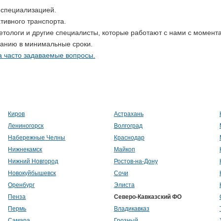
 специализацией.
ивного транспорта.
ологи и другие специалисты, которые работают с нами с момента
панию в минимальные сроки.
а часто задаваемые вопросы.
Киров
Астрахань
Лениногорск
Волгоград
Набережные Челны
Краснодар
Нижнекамск
Майкоп
Нижний Новгород
Ростов-на-Дону
Новокуйбышевск
Сочи
Оренбург
Элиста
Пенза
Северо-Кавказский ФО
Пермь
Владикавказ
Самара
Грозный