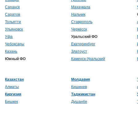
Саранск
Махачкала
Саратов
Нальчик
Тольятти
Ставрополь
Ульяновск
Черкесск
Уфа
Уральский ФО
Чебоксары
Екатеринбург
Казань
Златоуст
Южный ФО
Каменск-Уральский
Казахстан
Молдавия
Алматы
Кишинев
Киргизия
Таджикистан
Бишкек
Душанбе