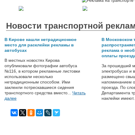
Новости транспортной рекла
В Кирове нашли нетрадиционное
В Московском 
место для расклейки рекламы в
распространяе
автобусах
реклама о нео
оплаты проезд
В местных новостях Кирова
опубликовали фотографии автобуса
За прошедший ме
№116, в котором рекламные листовки
электробусах и 
использовали несколько
размещено свыш
нетрадиционным способом. Ими
напоминанием о
заклеили потрескавшиеся сидения
проезда. По сло
транспортного средства вместо...
Читать
Департамента т
далее
наклейки имеют.