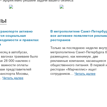
мы
транспорте активно
В метрополитене Санкт-Петербу
тся социальная
все активнее появляется реклам
бходимости и правилах
ресторанов
а
Только за последнюю неделю внут
сяц в автобусах,
метрополитена Санкт-Петербурга 
в вагонах трамваев было
размещено, как минимум, две
е 28 000 наклеек с
рекламные компании, касающиеся
 важности оплаты
общественного питания. В первой и
вам представителей
ресторан «Марчеллис» ищет
ранспорта Москвы,
сотрудников....
Читать далее
..
Читать далее