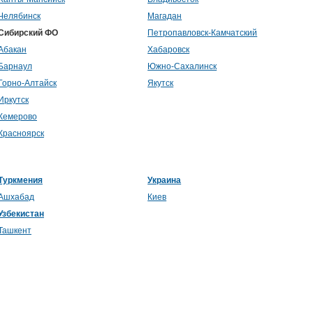
Челябинск
Магадан
Сибирский ФО
Петропавловск-Камчатский
Абакан
Хабаровск
Барнаул
Южно-Сахалинск
Горно-Алтайск
Якутск
Иркутск
Кемерово
Красноярск
Туркмения
Украина
Ашхабад
Киев
Узбекистан
Ташкент