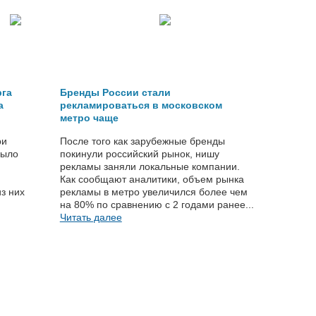
рга
Бренды России стали
а
рекламироваться в московском
метро чаще
ри
После того как зарубежные бренды
было
покинули российский рынок, нишу
рекламы заняли локальные компании.
Как сообщают аналитики, объем рынка
з них
рекламы в метро увеличился более чем
на 80% по сравнению с 2 годами ранее...
Читать далее