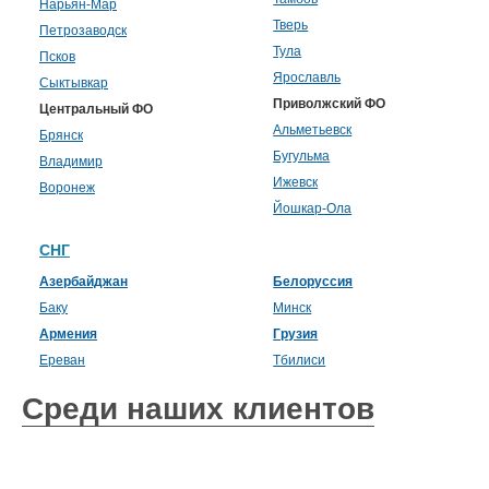
Нарьян-Мар
Тверь
Петрозаводск
Тула
Псков
Ярославль
Сыктывкар
Приволжский ФО
Центральный ФО
Альметьевск
Брянск
Бугульма
Владимир
Ижевск
Воронеж
Йошкар-Ола
СНГ
Азербайджан
Белоруссия
Баку
Минск
Армения
Грузия
Ереван
Тбилиси
Среди наших клиентов