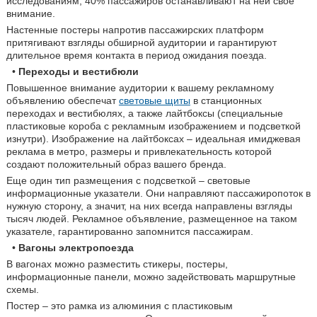
исследованиям, 40% пассажиров останавливают на ней свое
внимание.
Настенные постеры напротив пассажирских платформ
притягивают взгляды обширной аудитории и гарантируют
длительное время контакта в период ожидания поезда.
•
Переходы и вестибюли
Повышенное внимание аудитории к вашему рекламному
объявлению обеспечат
световые щиты
в станционных
переходах и вестибюлях, а также лайтбоксы (специальные
пластиковые короба с рекламным изображением и подсветкой
изнутри). Изображение на лайтбоксах – идеальная имиджевая
реклама в метро, размеры и привлекательность которой
создают положительный образ вашего бренда.
Еще один тип размещения с подсветкой – световые
информационные указатели. Они направляют пассажиропоток в
нужную сторону, а значит, на них всегда направлены взгляды
тысяч людей. Рекламное объявление, размещенное на таком
указателе, гарантированно запомнится пассажирам.
•
Вагоны электропоезда
В вагонах можно разместить стикеры, постеры,
информационные панели, можно задействовать маршрутные
схемы.
Постер – это рамка из алюминия с пластиковым