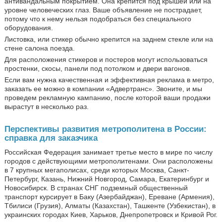
антивандальным покрытием. Она крепится под крышей или на
уровне человеческих глаз. Ваше объявление не пострадает,
потому что к нему нельзя подобраться без специального
оборудования.
Листовка, или стикер обычно крепится на заднем стекле или на
стене салона поезда.
Для расположения стикеров и постеров могут использоваться
простенки, скосы, панели под потолком и двери вагонов.
Если вам нужна качественная и эффективная реклама в метро,
заказать ее можно в компании «Адвертранс». Звоните, и мы
проведем рекламную кампанию, после которой ваши продажи
вырастут в несколько раз.
Перспективы развития метрополитена в России:
справка для заказчика
Российская Федерация занимает третье место в мире по числу
городов с действующими метрополитенами. Они расположены
в 7 крупных мегаполисах, среди которых Москва, Санкт-
Петербург, Казань, Нижний Новгород, Самара, Екатеринбург и
Новосибирск. В странах СНГ подземный общественный
транспорт курсирует в Баку (Азербайджан), Ереване (Армения),
Тбилиси (Грузия), Алматы (Казахстан), Ташкенте (Узбекистан), в
украинских городах Киев, Харьков, Днепропетровск и Кривой Рог.