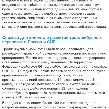
комфортабельным видом общественного транспорта, и
ежедневно его выбирают сотни тысяч пассажиров, при этом
большинство из них пользуются одним и тем же маршрутом в
одно и то же время. Для людей во время поездки созданы
условия, чтобы внимательно ознакомиться с содержанием
листовок, плакатов или стикеров, запомнить или сохранить
контакты и еще раз вернуться к заинтересовавшей информации.
Справка для клиента о развитии троллейбусных
перевозок в России и СНГ
Троллейбусные маршруты стали первой площадкой для
размещения транзитной рекламы на территории постсоветского
пространства. Россия является лидером по количеству городов,
охваченных троллейбусным движением. На территории
Федерации действует 86 троллейбусных систем и 80 – в странах
СНГ. В 2013 году в РФ насчитывалось более 9000 троллейбусов,
представленных 8 различными моделями, общая
протяженность линий превышала 14 тысяч километров. К
началу 2017 года эти показатели стали значительно выше –
сегодня в стране действует порядка 12 тысяч единиц
троллейбусного транспорта, а протяженность линий превысила
отметку в 18 тысяч километров.
В городах с населением более 100 тысяч человек, где нет
метрополитена, на долю троллейбусных маршрутов приходится