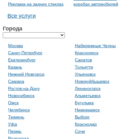
Реклама на задних стеклах
коробах автомобилей
Все услуги
Города
Москва
Набережные Челны
Санкт-Петербург
Красноярск
Екатеринбург
Саратов
Казань
Тольятти
Нижний Новгород
Ульяновск
Самара
Новокуйбышевск
Ростов-на-Дону
Лениногорск
Новосибирск
Альметьевск
Омск
Бугульма
Челябинск
Нижнекамск
Тюмень
Выборг
Уфа
Краснодар
Пермь
Сочи
Волгоград