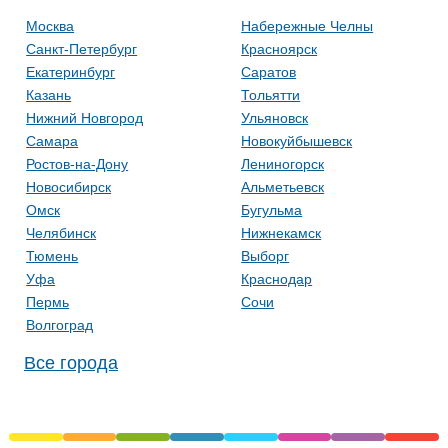
Москва
Набережные Челны
Санкт-Петербург
Красноярск
Екатеринбург
Саратов
Казань
Тольятти
Нижний Новгород
Ульяновск
Самара
Новокуйбышевск
Ростов-на-Дону
Лениногорск
Новосибирск
Альметьевск
Омск
Бугульма
Челябинск
Нижнекамск
Тюмень
Выборг
Уфа
Краснодар
Пермь
Сочи
Волгоград
Все города