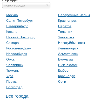
поиск города
Москва
Набережные Челны
Санкт-Петербург
Красноярск
Екатеринбург
Саратов
Казань
Тольятти
Нижний Новгород
Ульяновск
Самара
Новокуйбышевск
Ростов-на-Дону
Лениногорск
Новосибирск
Альметьевск
Омск
Бугульма
Челябинск
Нижнекамск
Тюмень
Выборг
Уфа
Краснодар
Пермь
Сочи
Волгоград
Все города