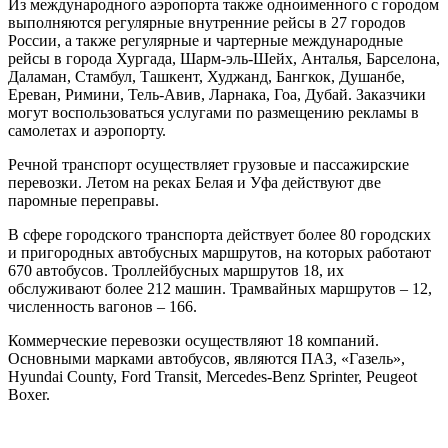
Из международного аэропорта также одноименного с городом
выполняются регулярные внутренние рейсы в 27 городов
России, а также регулярные и чартерные международные
рейсы в города Хургада, Шарм-эль-Шейх, Анталья, Барселона,
Даламан, Стамбул, Ташкент, Худжанд, Бангкок, Душанбе,
Ереван, Римини, Тель-Авив, Ларнака, Гоа, Дубай. Заказчики
могут воспользоваться услугами по размещению рекламы в
самолетах и аэропорту.
Речной транспорт осуществляет грузовые и пассажирские
перевозки. Летом на реках Белая и Уфа действуют две
паромные переправы.
В сфере городского транспорта действует более 80 городских
и пригородных автобусных маршрутов, на которых работают
670 автобусов. Троллейбусных маршрутов 18, их
обслуживают более 212 машин. Трамвайных маршрутов – 12,
численность вагонов – 166.
Коммерческие перевозки осуществляют 18 компаний.
Основными марками автобусов, являются ПАЗ, «Газель»,
Hyundai County, Ford Transit, Mercedes-Benz Sprinter, Peugeot
Boxer.