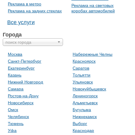
Реклама в метро
Реклама на световых
Реклама на задних стеклах
коробах автомобилей
Все услуги
Города
поиск города
Москва
Набережные Челны
Санкт-Петербург
Красноярск
Екатеринбург
Саратов
Казань
Тольятти
Нижний Новгород
Ульяновск
Самара
Новокуйбышевск
Ростов-на-Дону
Лениногорск
Новосибирск
Альметьевск
Омск
Бугульма
Челябинск
Нижнекамск
Тюмень
Выборг
Уфа
Краснодар