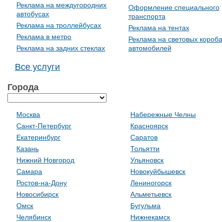
Реклама на междугородних
Оформление специального
автобусах
транспорта
Реклама на троллейбусах
Реклама на тентах
Реклама в метро
Реклама на световых короб
Реклама на задних стеклах
автомобилей
Все услуги
Города
Москва
Набережные Челны
Санкт-Петербург
Красноярск
Екатеринбург
Саратов
Казань
Тольятти
Нижний Новгород
Ульяновск
Самара
Новокуйбышевск
Ростов-на-Дону
Лениногорск
Новосибирск
Альметьевск
Омск
Бугульма
Челябинск
Нижнекамск