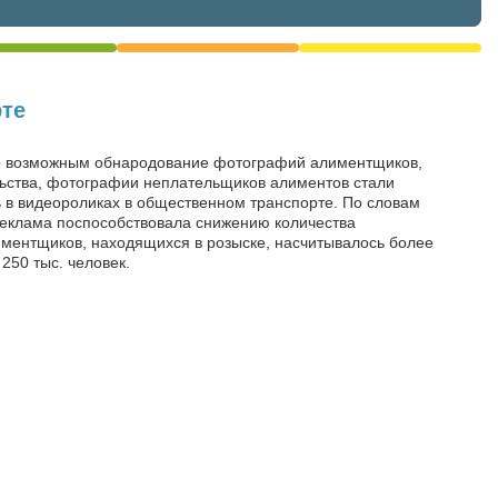
те
ло возможным обнародование фотографий алиментщиков,
льства, фотографии неплательщиков алиментов стали
ь в видеороликах в общественном транспорте. По словам
реклама поспособствовала снижению количества
иментщиков, находящихся в розыске, насчитывалось более
 250 тыс. человек.