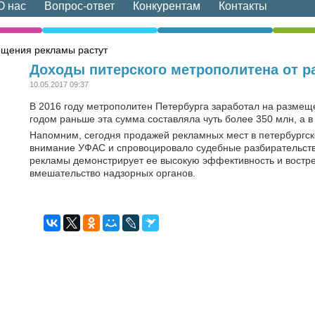
О нас
Вопрос-ответ
Конкурентам
Контакты
ещения рекламы растут
Доходы питерского метрополитена от 
10.05.2017 09:37
В 2016 году метрополитен Петербурга заработал на размещ
годом раньше эта сумма составляла чуть более 350 млн, а в 
Напомним, сегодня продажей рекламных мест в петербургск
внимание УФАС и спровоцировало судебные разбирательств
рекламы демонстрирует ее высокую эффективность и востр
вмешательство надзорных органов.