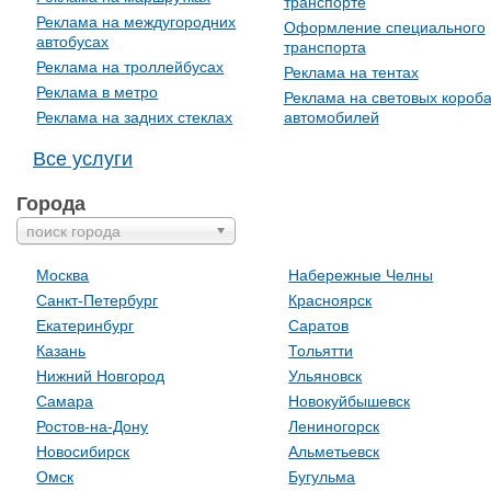
транспорте
Реклама на междугородних
Оформление специального
автобусах
транспорта
Реклама на троллейбусах
Реклама на тентах
Реклама в метро
Реклама на световых короб
Реклама на задних стеклах
автомобилей
Все услуги
Города
поиск города
Москва
Набережные Челны
Санкт-Петербург
Красноярск
Екатеринбург
Саратов
Казань
Тольятти
Нижний Новгород
Ульяновск
Самара
Новокуйбышевск
Ростов-на-Дону
Лениногорск
Новосибирск
Альметьевск
Омск
Бугульма