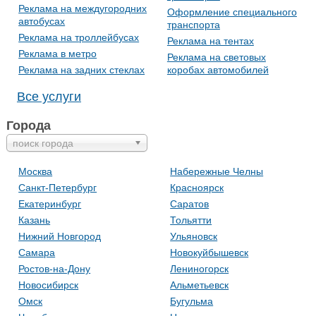
Реклама на междугородних
Оформление специального
автобусах
транспорта
Реклама на троллейбусах
Реклама на тентах
Реклама в метро
Реклама на световых
Реклама на задних стеклах
коробах автомобилей
Все услуги
Города
поиск города
Москва
Набережные Челны
Санкт-Петербург
Красноярск
Екатеринбург
Саратов
Казань
Тольятти
Нижний Новгород
Ульяновск
Самара
Новокуйбышевск
Ростов-на-Дону
Лениногорск
Новосибирск
Альметьевск
Омск
Бугульма