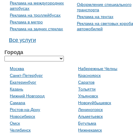
Реклама на междугородних
Оформление специального
автобусах
транспорта
Реклама на троллейбусах
Реклама на тентах
Реклама в метро
Реклама на световых короб
Реклама на задних стеклах
автомобилей
Все услуги
Города
Москва
Набережные Челны
Санкт-Петербург
Красноярск
Екатеринбург
Саратов
Казань
Тольятти
Нижний Новгород
Ульяновск
Самара
Новокуйбышевск
Ростов-на-Дону
Лениногорск
Новосибирск
Альметьевск
Омск
Бугульма
Челябинск
Нижнекамск