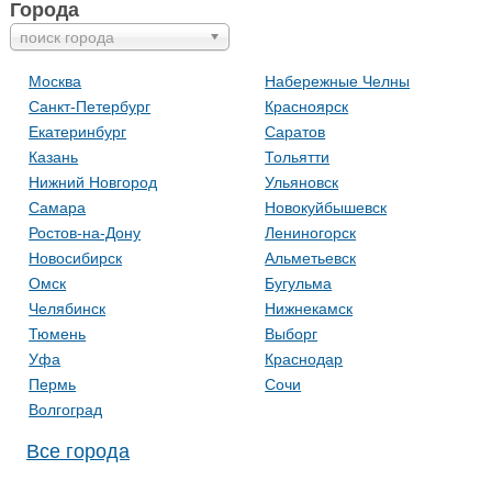
Города
поиск города
Москва
Набережные Челны
Санкт-Петербург
Красноярск
Екатеринбург
Саратов
Казань
Тольятти
Нижний Новгород
Ульяновск
Самара
Новокуйбышевск
Ростов-на-Дону
Лениногорск
Новосибирск
Альметьевск
Омск
Бугульма
Челябинск
Нижнекамск
Тюмень
Выборг
Уфа
Краснодар
Пермь
Сочи
Волгоград
Все города