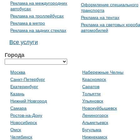
Реклама на междугородних
Оформление специального
автобусах
транспорта
Реклама на троллейбусах
Реклама на тентах
Реклама в метро
Реклама на световых короб
Реклама на задних стеклах
автомобилей
Все услуги
Города
Москва
Набережные Челны
Санкт-Петербург
Красноярск
Екатеринбург
Саратов
Казань
Тольятти
Нижний Новгород
Ульяновск
Самара
Новокуйбышевск
Ростов-на-Дону
Лениногорск
Новосибирск
Альметьевск
Омск
Бугульма
Челябинск
Нижнекамск