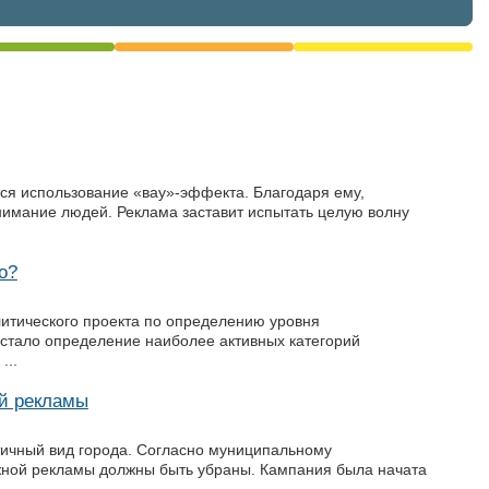
ся использование «вау»-эффекта. Благодаря ему,
нимание людей. Реклама заставит испытать целую волну
о?
литического проекта по определению уровня
стало определение наиболее активных категорий
...
ой рекламы
тичный вид города. Согласно муниципальному
жной рекламы должны быть убраны. Кампания была начата