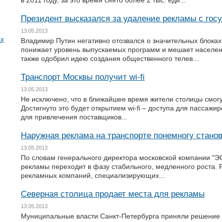
в 2011 году, за это время снято более 2 тыс. еди...
Президент высказался за удаление рекламы с гос
13.05.2013
ах
Владимир Путин негативно отозвался о значительных блока
понижает уровень выпускаемых программ и мешает населе
также одобрил идею создания общественного телев...
Транспорт Москвы получит wi-fi
13.05.2013
Не исключено, что в ближайшее время жители столицы смогу
Достигнуто это будет открытием wi-fi – доступа для пассаж
для привлечения поставщиков...
Наружная реклама на транспорте понемногу стан
13.05.2013
По словам генерального директора московской компании "Э
рекламы переходит в фазу стабильного, медленного роста. 
рекламных компаний, специализирующих...
Северная столица продает места для рекламы
13.05.2013
Муниципальные власти Санкт-Петербурга приняли решение о