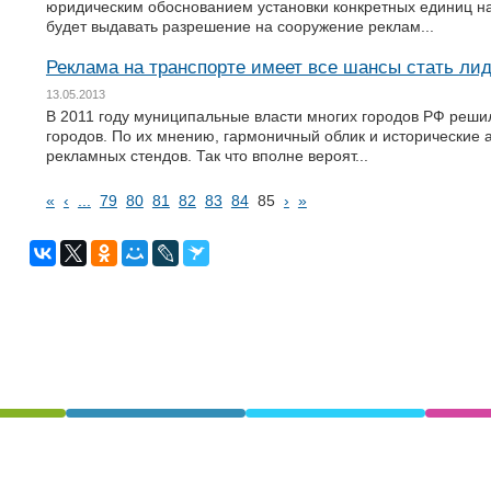
юридическим обоснованием установки конкретных единиц на
будет выдавать разрешение на сооружение реклам...
Реклама на транспорте имеет все шансы стать ли
13.05.2013
В 2011 году муниципальные власти многих городов РФ решил
городов. По их мнению, гармоничный облик и исторические 
рекламных стендов. Так что вполне вероят...
«
‹
...
79
80
81
82
83
84
85
›
»