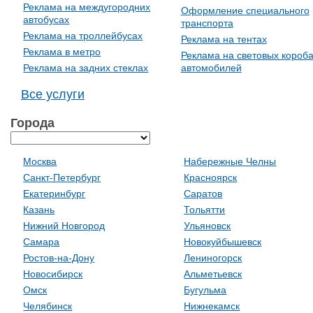
Реклама на междугородних
Оформление специального
автобусах
транспорта
Реклама на троллейбусах
Реклама на тентах
Реклама в метро
Реклама на световых короб
Реклама на задних стеклах
автомобилей
Все услуги
Города
Москва
Набережные Челны
Санкт-Петербург
Красноярск
Екатеринбург
Саратов
Казань
Тольятти
Нижний Новгород
Ульяновск
Самара
Новокуйбышевск
Ростов-на-Дону
Лениногорск
Новосибирск
Альметьевск
Омск
Бугульма
Челябинск
Нижнекамск