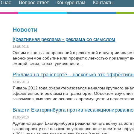
О нас
Вопрос-ответ
Конкурентам
Контакты
Новости
Креативная реклама - реклама со смыслом
13.05.2013
Одним из новых направлений в рекламной индустрии являет
анонсируемое событие или продукт с легкостью привлекут в
эмоций: смех, страх, удивление и...
Реклама на транспорте – насколько это эффективн
13.05.2013
Январь 2012 года охарактеризовался началом крупного ана
эффективности рекламы на транспорте. Объектом изучения 
заказчиков, выявление основных преимуществ и недостатков 
Власти Екатеринбурга против несанкционированн
13.05.2013
Администрация Екатеринбурга решила начать войну за эсте
законопроекту все незаконно установленные носители нару